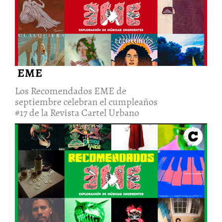
Los Recomendados EME de
septiembre celebran el
cumpleaños #17 de la Revista
Cartel Urbano
20/Oct/2022
EME
Los Recomendados EME de
septiembre celebran el cumpleaños
#17 de la Revista Cartel Urbano
El acierto de cambiar de rumbo
en los Recomendados EME de
agosto (lado b)
6/Sep/2022