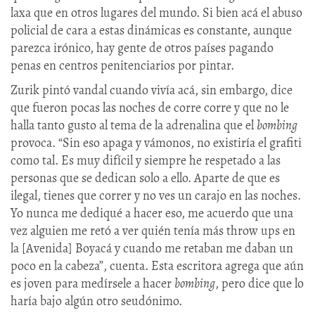
laxa que en otros lugares del mundo. Si bien acá el abuso
policial de cara a estas dinámicas es constante, aunque
parezca irónico, hay gente de otros países pagando
penas en centros penitenciarios por pintar.
Zurik pintó vandal cuando vivía acá, sin embargo, dice
que fueron pocas las noches de corre corre y que no le
halla tanto gusto al tema de la adrenalina que el
bombing
provoca. “Sin eso apaga y vámonos, no existiría el grafiti
como tal. Es muy difícil y siempre he respetado a las
personas que se dedican solo a ello. Aparte de que es
ilegal, tienes que correr y no ves un carajo en las noches.
Yo nunca me dediqué a hacer eso, me acuerdo que una
vez alguien me retó a ver quién tenía más throw ups en
la [Avenida] Boyacá y cuando me retaban me daban un
poco en la cabeza”, cuenta. Esta escritora agrega que aún
es joven para medírsele a hacer
bombing
, pero dice que lo
haría bajo algún otro seudónimo.