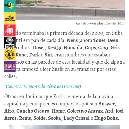
Avenida 1ero de Mayo, Bogotá (2011)
Cuando terminaba la primera década del 2000, en Suba
el grafiti era pan de cada día.
Nens
(ahora
Tone
),
Deen
,
Seven
(ahora
Dose
),
Kes139
,
Nómada
,
Cups
,
Cas3
,
Gris
One
,
Rone
,
Dark
o
Sin
, eran nombres que estaban
impresos en las paredes de esta localidad y que de alguna
manera empezó a leer Zurik en su transitar por estas
calles.
(Conozca ‘El recorrido etéreo de Gris One’)
Otros seudónimos que Zurik recuerda de la movida
capitalina y con quienes compartió spot son
Answer
,
Afro
,
Gancho Oscuro
,
Home
,
Colectivo Antrax
,
Ard
,
Joel
Aeros
,
Rems
,
Soide
,
Seoka
,
Lady Cristal
o
Hugo Bohz
.