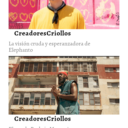
28/Jun/2026
CreadoresCriollos
La visión cruda y esperanzadora de
Elephanto
El rap de Brebaje Man quiere
sanar su alma y el de una isla
27/Jun/2026
CreadoresCriollos