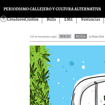
Pasar al contenido principal
PERIODISMO CALLEJERO Y CULTURA ALTERNATIVA
CreadoresCriollos
Bulla
EME
Sustancias
INICIO
MODA
Ud se encuentra aquí
La Ropa Que 