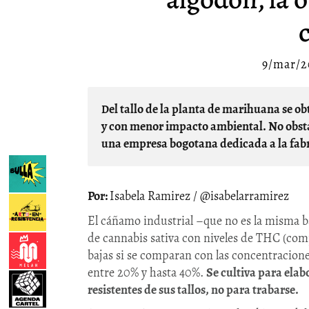
9/mar/2
Del tallo de la planta de marihuana se obtiene la fibra de cáñamo, un material rentable, duradero
y con menor impacto ambiental. No obstan
una empresa bogotana dedicada a la fabr
Isabela Ramirez / @isabelarramirez
El cáñamo industrial –que no es la misma b
de cannabis sativa con niveles de THC (com
bajas si se comparan con las concentracion
entre 20% y hasta 40%.
Se cultiva para elab
resistentes de sus tallos, no para trabarse.