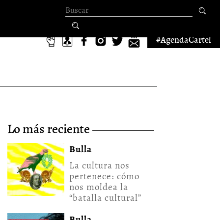
Formulario de
búsqueda
#AgendaCartel
lo más reciente
Bulla
La cultura nos
pertenece: cómo
nos moldea la
“batalla cultural”
Bulla