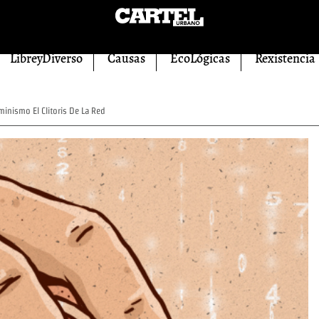
LibreyDiverso
Causas
EcoLógicas
Rexistencia
inismo El Clitoris De La Red