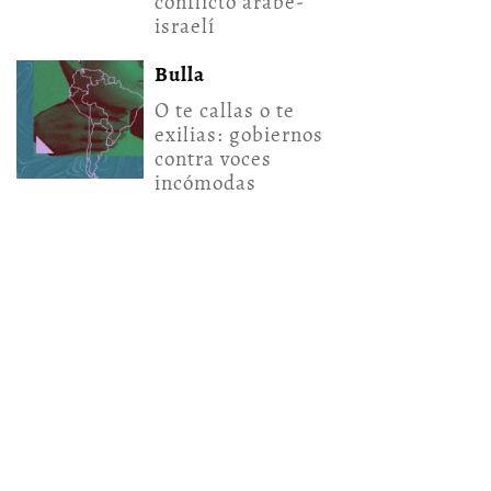
conflicto árabe-
israelí
Bulla
O te callas o te
exilias: gobiernos
contra voces
incómodas