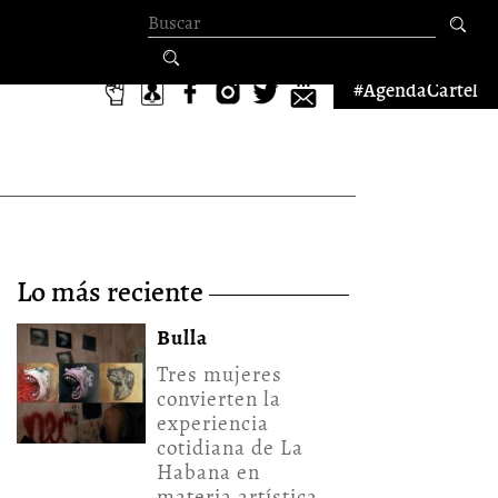
Formulario de
búsqueda
#AgendaCartel
lo más reciente
Bulla
Tres mujeres
convierten la
experiencia
cotidiana de La
Habana en
materia artística