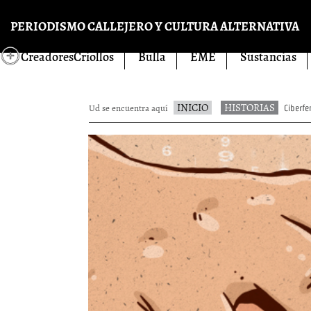
Pasar al contenido principal
PERIODISMO CALLEJERO Y CULTURA ALTERNATIVA
CreadoresCriollos
Bulla
EME
Sustancias
INICIO
HISTORIAS
Ud se encuentra aquí
Ciberfem