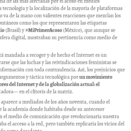
a de las más afectadas por el acoso en medios
la tecnología y la localización de la mayoría de plataformas
o va de la mano con valientes reacciones que mezclan los
táneos como los que representaron las etiquetas
io
(Brasil) y #
MiPrimerAcoso
(México), que aunque se
esfera digital, mostraban su pertinencia como medio de
está mandada a recoger y de hecho el Internet es un
arse que las luchas y las reivindicaciones feministas se
nformación con toda contundencia. Así, los prejuicios que
argumentos y táctica tecnológica por
un movimiento
ores del Internet y de la globalización actual: el
tadora— en el clítoris de la matriz.
aparece a mediados de los años noventa, cuando el
e la academia donde habitaba desde su antecesor
en el medio de comunicación que revolucionaría nuestra
 el acceso a la red, pero también replicaría los vicios del