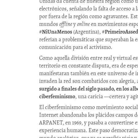
Unidas da cuenta de nuestra región como un
electrónicos, señalando la falta de acceso a 
por fuera de la región como agravantes. Est
mundos
offline
y
online
en movimientos espon
#
NiUnaMenos
(Argentina), #
PrimeiroAssed
referían a problemáticas que superaban la 
comunicación para el activismo.
Como aquella división entre real y virtual 
territorio en constante disputa, era de esper
manifestaran también en este universo de i
invaden la red son combatidos con alegría, 
surgido a finales del siglo pasado, en los alb
ciberfeminismo
, una caricia —certera y agi
El ciberfeminismo como movimiento social 
Internet abandonaba los plácidos campos d
ARPANET, en 1969, y pasaba a convertirse 
experiencia humana. Este paso democratizaba