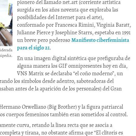
pionero del llamado net.art (corriente artística
surgida en los años noventa que exploraba las
posibilidades del Internet para el arte),
conformado por Francesca Rimini, Virginia Baratt,
Julianne Pierce y Josephine Starrs, espetaba en 1991
un breve pero poderoso
Manifiesto ciberfeminista
para el siglo 21
.
siderada
kipedia.
En una imagen digital sintética que prefiguraba de
alguna manera los GIF omnipresentes hoy en día,
VNS Matrix se declaraba “el coño moderno”, un
ando los símbolos desde adentro, saboteadoras del
ban antes de la aparición de los personales) del Gran
 Hermano Orwelliano (Big Brother) y la figura patriarcal
los cuerpos femeninos también eran sometidos al control.
ente curva, retando la línea recta que se asocia a
completa y tirana, no obstante afirma que “El clítoris es