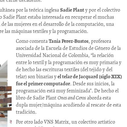
 de carne decadente.
ltánea por la teórica inglesa
Sadie Plant
y por el colectivo
o Sadie Plant estaba interesada en recuperar el muchas
 de las mujeres en el desarrollo de la computación, una
re las máquinas textiles y la programación.
Como comenta
Tania Perez-Bustos
, profesora
asociada de la Escuela de Estudios de Género de la
Universidad Nacional de Colombia, “la relación
entre lo textil y la programación es muy primaria y
de hecho las escrituras textiles (del tejido y del
telar) son binarias y
el telar de Jacquard (siglo XIX)
fue el primer computador
. Desde sus inicios, la
programación está muy feminizada”. De hecho el
libro de Sadie Plant
Ones and Ceros
aborda esta
dupla mujer/máquina acudiendo al rescate de esta
tradición.
Por otro lado VNS Matrix, un colectivo artístico