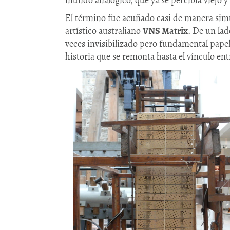
mundo analógico, que ya se percibía viejo y
El término fue acuñado casi de manera simu
artístico australiano
VNS Matrix
. De un lad
veces invisibilizado pero fundamental papel
historia que se remonta hasta el vínculo ent