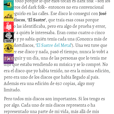
sobre todo porque lo que ellos tocan es dark folk –son los
pioneros del dark folk– entonces no era convencional
conseguirlo en las calles. Ese disco lo conseguí con
José
Mortdiscos
,
‘El Sastre’
, que traía esas cosas porque
medio las identificaba, pero era algo de prueba y error,
de ver a quién le interesaba. Eran como cuatro o cinco
copias y yo sabía quién tenía cada una (Conozca más de
José Mortdiscos, ‘
El Sastre del Metal
’). Una vez tuve que
vender ese disco y nada, pasó el tiempo, nunca lo volví a
conseguir y un día, una de las personas que lo tenía me
dijo que estaba vendiendo su música y se lo compré. No
era el disco que yo había tenido, no era la misma edición,
pero era uno de los discos que había llegado al país.
Además era una edición de 650 copias, algo muy
limitado.
Pero todos mis discos son importantes. Si los tengo es
por algo. Cada uno de mis discos representa o ha
representado una parte de mi vida, más allá de mis