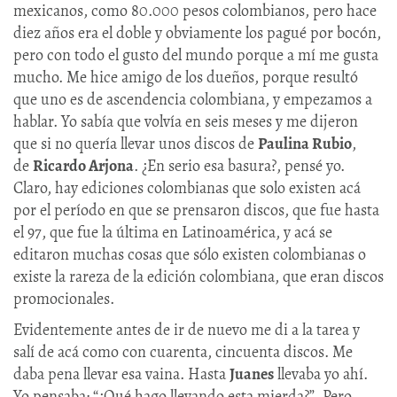
mexicanos, como 80.000 pesos colombianos, pero hace
diez años era el doble y obviamente los pagué por bocón,
pero con todo el gusto del mundo porque a mí me gusta
mucho. Me hice amigo de los dueños, porque resultó
que uno es de ascendencia colombiana, y empezamos a
hablar. Yo sabía que volvía en seis meses y me dijeron
que si no quería llevar unos discos de
Paulina Rubio
,
de
Ricardo Arjona
. ¿En serio esa basura?, pensé yo.
Claro, hay ediciones colombianas que solo existen acá
por el período en que se prensaron discos, que fue hasta
el 97, que fue la última en Latinoamérica, y acá se
editaron muchas cosas que sólo existen colombianas o
existe la rareza de la edición colombiana, que eran discos
promocionales.
Evidentemente antes de ir de nuevo me di a la tarea y
salí de acá como con cuarenta, cincuenta discos. Me
daba pena llevar esa vaina. Hasta
Juanes
llevaba yo ahí.
Yo pensaba: “¿Qué hago llevando esta mierda?”. Pero