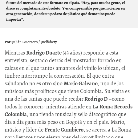
futuro del mercado de este formato en el país. “Hoy, para mucha gente, el
disco es completamente obsoleto. Y es comprensible porque nacieron en
otra generación, donde un pedazo de plástico qué demonios puede
importar”.
Julián Guerrero / @elfabety
Mientras
Rodrigo Duarte
(43 años) responde a esta
entrevista, sentado detrás del mostrador forrado en
calcas en el que tantos amantes del vinilo lo ubican, el
timbre interrumpe la conversación. El que entra
saludando no es otro sino
Mario Galeano
, uno de los
músicos más prolíficos que tiene Colombia. Su visita es
una de las tantas que puede recibir
Rodrigo D
–como
todos lo conocen- mientras atiende en
La Roma Records
Colombia
, una tienda musical y sello discográfico que
día a día gana más peso en Bogotá y en el país. Mario,
músico y líder de
Frente Cumbiero
, se acerca a La Roma
para llevarse unos ejemplares del
box set
limitado que