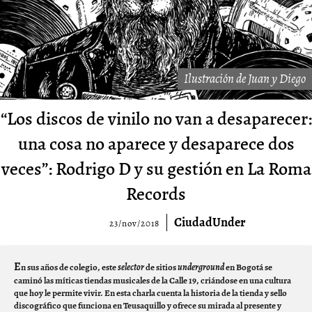
Ilustración de Juan y Diego
“Los discos de vinilo no van a desaparecer:
una cosa no aparece y desaparece dos
veces”: Rodrigo D y su gestión en La Roma
Records
CiudadUnder
23/nov/2018
E
n sus años de colegio, este
selector
de sitios
underground
en Bogotá se
caminó las míticas tiendas musicales de la Calle 19, criándose en una cultura
que hoy le permite vivir. En esta charla cuenta la historia de la tienda y sello
discográfico que funciona en Teusaquillo y ofrece su mirada al presente y