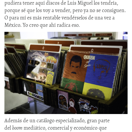
pudiera tener aquí discos de Luis Miguel los tendría,
porque sé que los voy a vender, pero ya no se consiguen.
O para mí es más rentable vendérselos de una vez a
México. Yo creo que ahí radica eso.
Además de un catálogo especializado, gran parte
del
boom
mediático, comercial y económico que