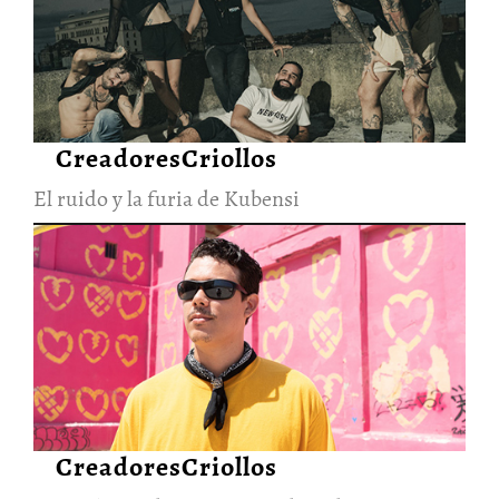
El ruido y la furia de Kubensi
28/Jun/2026
CreadoresCriollos
El ruido y la furia de Kubensi
La visión cruda y
esperanzadora de Elephanto
28/Jun/2026
CreadoresCriollos