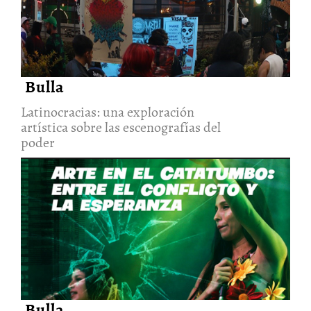
artística sobre las escenografías
del poder
22/Jul/2026
Bulla
Latinocracias: una exploración
artística sobre las escenografías del
poder
Arte en el Catatumbo: entre el
conflicto y la esperanza
22/Jul/2026
Bulla