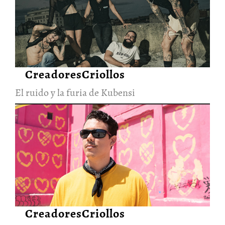
El ruido y la furia de Kubensi
28/Jun/2026
CreadoresCriollos
El ruido y la furia de Kubensi
La visión cruda y
esperanzadora de Elephanto
28/Jun/2026
CreadoresCriollos