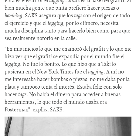
Para este escritor el
tagging culture
es la base del grafiti. Si
bien mucha gente que pinta prefiere hacer piezas o
bombing
, SAKS asegura que los
tags
son el origen de todo
el ejercicio y que el
tagging
, por lo efímero, necesita
mucha disciplina tanto para hacerlo bien como para que
sea realmente notorio en la calle.
“En mis inicios lo que me enamoró del grafiti y lo que me
hizo ver que el grafiti se expandía por el mundo fue el
tagging
. No fue lo bonito. Lo que hizo que a Taki lo
pusieran en el New York Times fue el
tagging
. A mí no
me interesaba hacer bombas o piezas, no me daba por la
plata y tampoco tenía el interés. Estaba feliz con solo
hacer
tags
. No había el dinero para acceder a buenas
herramientas, lo que todo el mundo usaba era
Posterman”, explica SAKS.