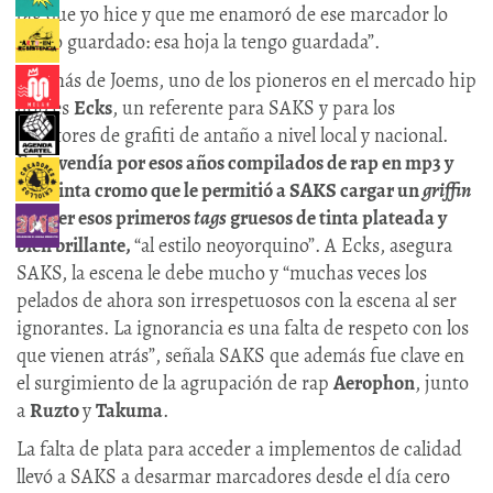
tag que yo hice y que me enamoró de ese marcador lo
tengo guardado: esa hoja la tengo guardada”.
Además de Joems, uno de los pioneros en el mercado hip
hop es
Ecks
, un referente para SAKS y para los
escritores de grafiti de antaño a nivel local y nacional.
E
cks vendía por esos años compilados de rap en mp3 y
una tinta cromo que le permitió a SAKS cargar un
griffin
y hacer esos primeros
tags
gruesos de tinta plateada y
bien brillante,
“al estilo neoyorquino”. A Ecks, asegura
SAKS, la escena le debe mucho y “muchas veces los
pelados de ahora son irrespetuosos con la escena al ser
ignorantes. La ignorancia es una falta de respeto con los
que vienen atrás”, señala SAKS que además fue clave en
el surgimiento de la agrupación de rap
Aerophon
, junto
a
Ruzto
y
Takuma
.
La falta de plata para acceder a implementos de calidad
llevó a SAKS a desarmar marcadores desde el día cero