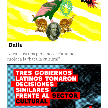
La cultura nos pertenece: cómo
nos moldea la “batalla cultural”
6/Ago/2026
Bulla
La cultura nos pertenece: cómo nos
moldea la “batalla cultural”
Tres gobiernos. Una misma
decisión. Así se interviene la
cultura desde adentro de las
instituciones
6/Ago/2026