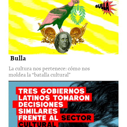
La cultura nos pertenece: cómo
nos moldea la “batalla cultural”
6/Ago/2026
Bulla
La cultura nos pertenece: cómo nos
moldea la “batalla cultural”
Tres gobiernos. Una misma
decisión. Así se interviene la
cultura desde adentro de las
instituciones
6/Ago/2026