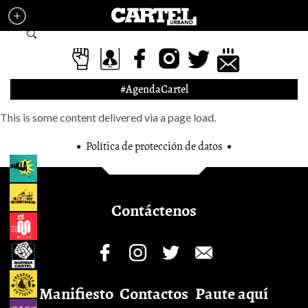
Pasar al contenido principal
Formulario de búsqueda
#AgendaCartel
This is some content delivered via a page load.
Política de protección de datos
Contáctenos
Manifiesto
Contactos
Paute aquí